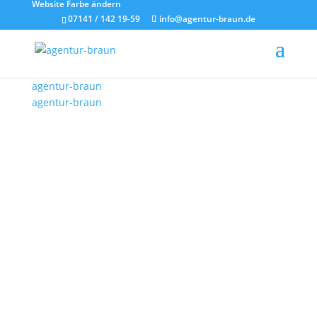
Website Farbe ändern
07141 / 142 19-59
info@agentur-braun.de
IONOS vs. WordPress:
Der umfassende
agentur-braun
Vergleich von Hosting-
agentur-braun
Anbietern