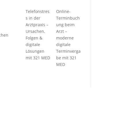
Telefonstres
Online-
s in der
Terminbuch
Arztpraxis –
ung beim
Ursachen,
Arzt –
schen
Folgen &
moderne
digitale
digitale
Lösungen
Terminverga
mit 321 MED
be mit 321
MED