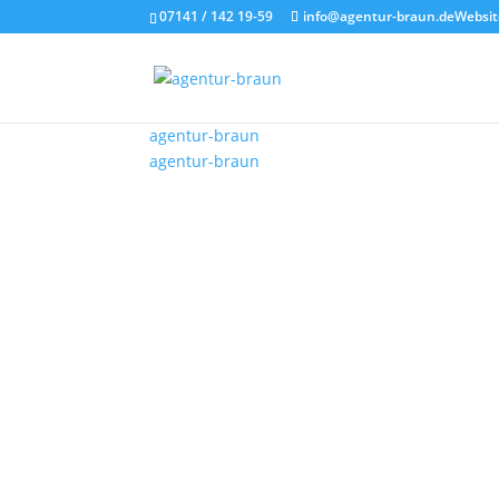
07141 / 142 19-59
info@agentur-braun.de
Websit
KI in der Arztpr
agentur-braun
agentur-braun