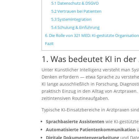
5.1 Datenschutz & DSGVO
5.2 Vertrauen bei Patienten
5.3 Systemintegration
5.4 Schulung & Einführung
6. Die Rolle von 321 MED: KI-gestützte Organisati
Fazit
1. Was bedeutet KI in der 
Unter Künstlicher Intelligenz versteht man S
Denken erfordern — etwa Sprache zu versteh
KI lange ausschließlich in Forschung, Diagnost
praktisch Einzug in den Alltag von Arztpraxen.
zeitintensiven Routineaufgaben.
Typische KI-Einsatzbereiche in Arztpraxen sind
Sprachbasierte Assistenten
wie KI-gestützt
Automatisierte Patientenkommunikation
ü
Digitale Dokumentenverarbeitung
und Dat