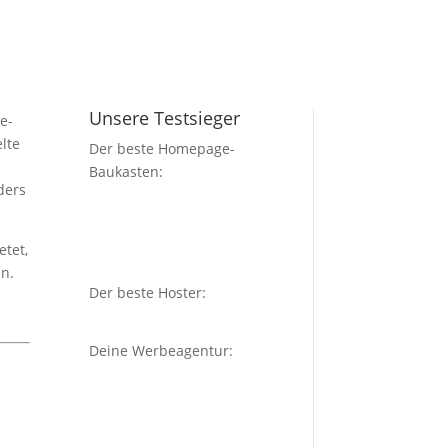
Unsere Testsieger
e-
elte
Der beste Homepage-
Baukasten:
ders
etet,
en.
Der beste Hoster:
Deine Werbeagentur: