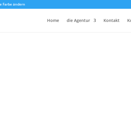
e Farbe ändern
Home
die Agentur
Kontakt
K
axis – Wie künstliche Intelligenz
revolutioniert