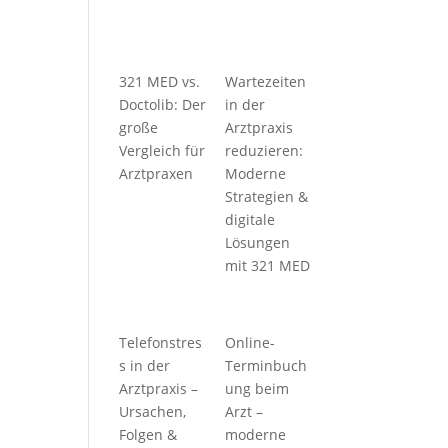
321 MED vs.
Wartezeiten
Doctolib: Der
in der
große
Arztpraxis
Vergleich für
reduzieren:
Arztpraxen
Moderne
Strategien &
digitale
Lösungen
mit 321 MED
Telefonstres
Online-
s in der
Terminbuch
Arztpraxis –
ung beim
Ursachen,
Arzt –
Folgen &
moderne