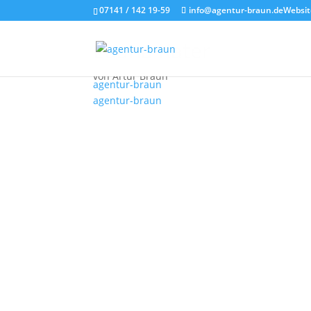
07141 / 142 19-59
info@agentur-braun.de
Websit
Luana Kater
von
Artur Braun
agentur-braun
agentur-braun