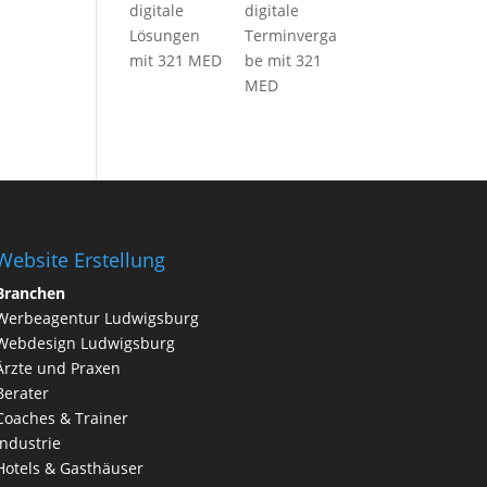
digitale
digitale
Lösungen
Terminverga
mit 321 MED
be mit 321
MED
Website Erstellung
Branchen
Werbeagentur Ludwigsburg
Webdesign Ludwigsburg
Ärzte und
Praxen
Berater
Coaches & Trainer
Industrie
Hotels & Gasthäuser